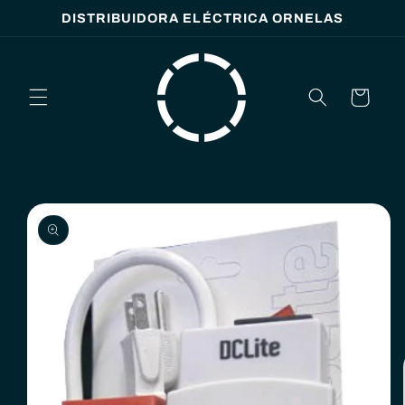
Ir
DISTRIBUIDORA ELÉCTRICA ORNELAS
directamente
al contenido
Carrito
Ir
directamente
a la
información
del producto