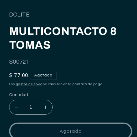
en
una
ventana
DCLITE
modal
MULTICONTACTO 8
TOMAS
SKU:
S00721
Precio
$ 77.00
Agotado
habitual
Los
gastos de envío
se calculan en la pantalla de pago.
Cantidad
Reducir
Aumentar
cantidad
cantidad
para
para
MULTICONTACTO
MULTICONTACTO
Agotado
8
8